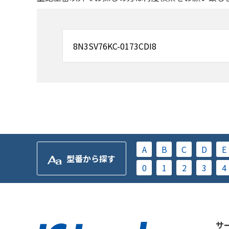
A
B
C
D
E
型番から探す
0
1
2
3
4
サ