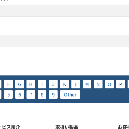
F
G
H
I
J
K
L
M
N
O
P
5
6
7
8
9
Other
ービス紹介
取扱い製品
お客