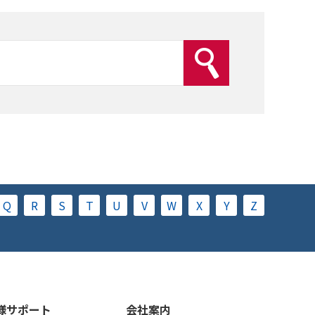
Q
R
S
T
U
V
W
X
Y
Z
様サポート
会社案内