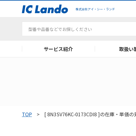
株式会社アイ・シー・ランド
サービス紹介
取扱い
主要代理店メーカー
ご利用ガイド
会社概要
取扱いメーカー
よくある質問
品質管理
在庫検索
TOREX通販
TOP
[ 8N3SV76KC-0173CDI8 ]の在庫・単