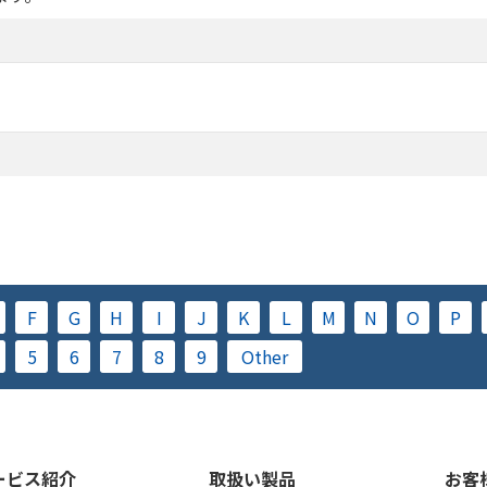
F
G
H
I
J
K
L
M
N
O
P
5
6
7
8
9
Other
ービス紹介
取扱い製品
お客