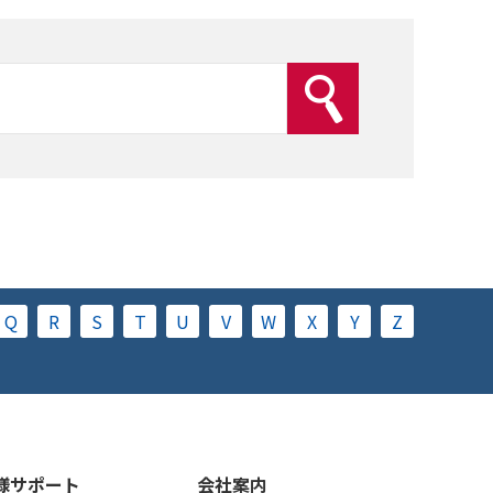
Q
R
S
T
U
V
W
X
Y
Z
様サポート
会社案内