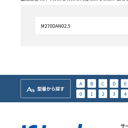
A
B
C
D
E
型番から探す
0
1
2
3
4
サ