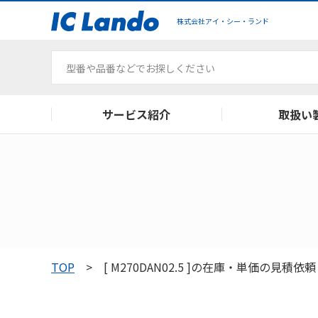
株式会社アイ・シー・ランド
サービス紹介
取扱い
主要代理店メーカー
ご利用ガイド
会社概要
取扱いメーカー
よくある質問
品質管理
在庫検索
TOREX通販
TOP
[ M270DAN02.5 ]の在庫・単価の見積依頼